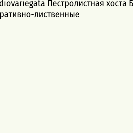
diovariegata Пестролистная хоста 
ративно-лиственные